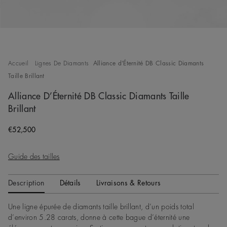
Accueil
Lignes De Diamants
Alliance d’Éternité DB Classic Diamants
Taille Brillant
Alliance D’Éternité DB Classic Diamants Taille
Brillant
Original price
€52,500
Guide des tailles
Description
Détails
Livraisons & Retours
Une ligne épurée de diamants taille brillant, d’un poids total
d’environ 5.28 carats, donne à cette bague d’éternité une