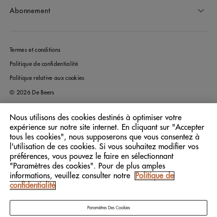
Abonnement
Termes et conditions
Politique de confidentialité
Politique relative aux cookies
© 2026 De Beers
Nous utilisons des cookies destinés à optimiser votre
expérience sur notre site internet. En cliquant sur "Accepter
France
Pays/Région:
tous les cookies", nous supposerons que vous consentez à
l'utilisation de ces cookies. Si vous souhaitez modifier vos
préférences, vous pouvez le faire en sélectionnant
Français
Langue:
"Paramètres des cookies". Pour de plus amples
informations, veuillez consulter notre
Politique de
confidentialité
Paramètres Des Cookies