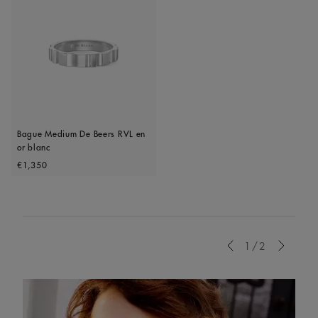
Bague Medium De Beers RVL en
or blanc
Original price
€1,350
Previous
1/2
Next