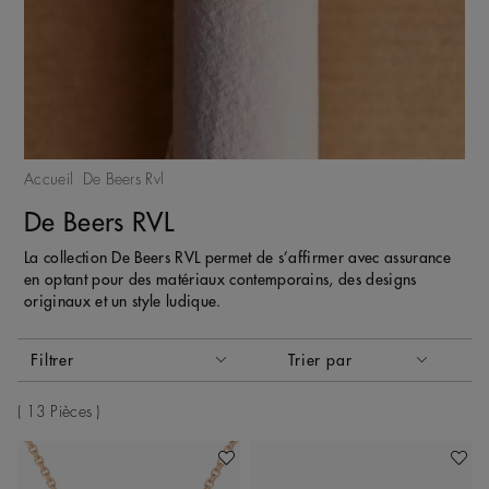
Accueil
De Beers Rvl
De Beers RVL
La collection De Beers RVL permet de s’affirmer avec assurance
en optant pour des matériaux contemporains, des designs
originaux et un style ludique.
Activer ces éléments entraînera la mise à jour du contenu de
Filtrer
Trier par
Trier par
13 Pièces
Ajouter À Ma Wishlist
Ajoute