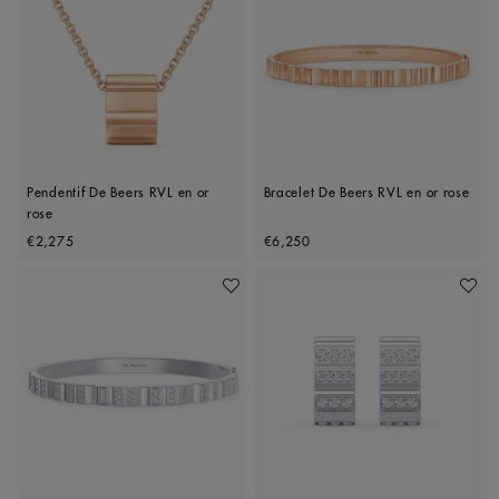
Pendentif De Beers RVL en or
Bracelet De Beers RVL en or rose
rose
Original price
Original price
€2,275
€6,250
Ajouter À Ma Wishlist
Ajoute