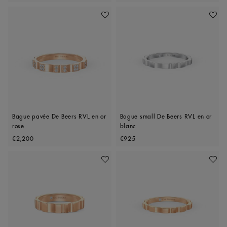
Ajouter À Ma Wishlist
Ajoute
Bague pavée De Beers RVL en or
Bague small De Beers RVL en or
rose
blanc
Original price
Original price
€2,200
€925
Ajouter À Ma Wishlist
Ajoute