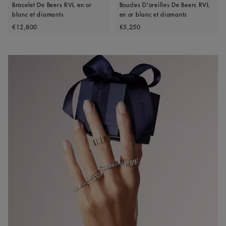
Bracelet De Beers RVL en or
Boucles D'oreilles De Beers RVL
blanc et diamants
en or blanc et diamants
Original price
Original price
€12,800
€5,250