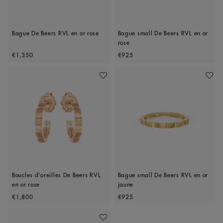
Bague De Beers RVL en or rose
Bague small De Beers RVL en or
rose
Original price
Original price
€1,350
€925
Ajouter À Ma Wishlist
Ajoute
Boucles d'oreilles De Beers RVL
Bague small De Beers RVL en or
en or rose
jaune
Original price
Original price
€1,800
€925
Ajouter À Ma Wishlist