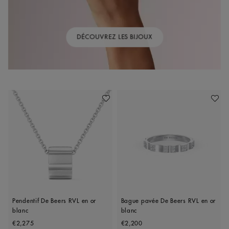
DÉCOUVREZ LES BIJOUX
Ajouter À Ma Wishlist
Ajoute
Pendentif De Beers RVL en or
Bague pavée De Beers RVL en or
blanc
blanc
Original price
Original price
€2,275
€2,200