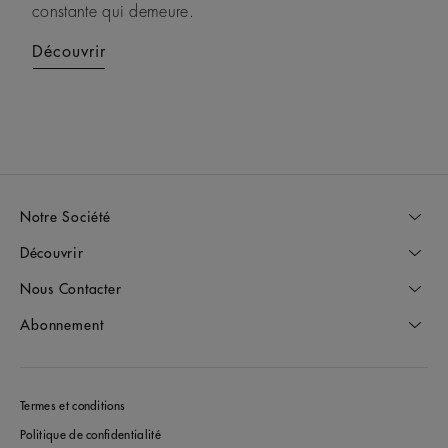
constante qui demeure.
poli, créant un emblème contemporain de protection et
d’énergie duale.
Découvrir
Découvrir
Notre Société
Découvrir
Nous Contacter
Abonnement
Termes et conditions
Politique de confidentialité