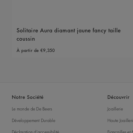
Solitaire Aura diamant jaune fancy taille
coussin
Original price
À partir de
€9,350
Notre Société
Découvrir
Le monde de De Beers
Joaillerie
Développement Durable
Haute Joailler
Déclaration d’accessibilité
Fiançailles e