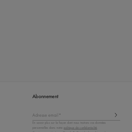
Abonnement
Adresse email*
En savoir plus sur la façon dont nous traitons vos données
personnelles dans notre
politique de confidentialité
.