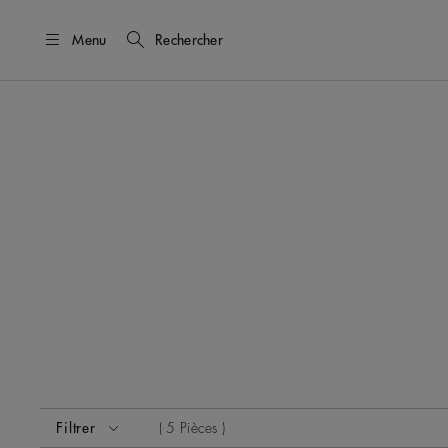
Menu
Rechercher
Activer ces éléments entraînera la mise à jour du contenu
Filtrer
5 Pièces