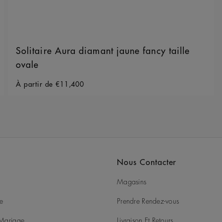
Solitaire Aura diamant jaune fancy taille
ovale
Original price
À partir de
€11,400
Nous Contacter
Magasins
ie
Prendre Rendez-vous
t Mariage
Livraison Et Retours