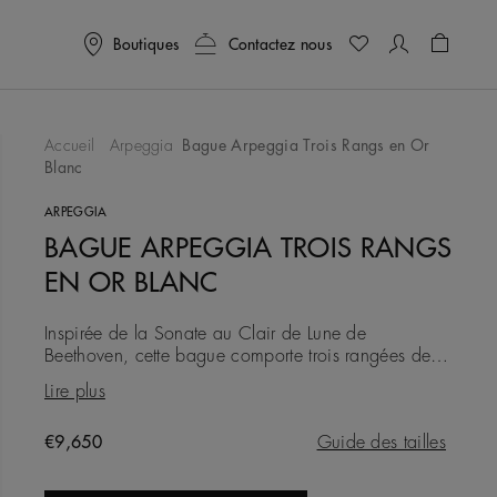
Boutiques
Contactez nous
Panier
0
Accueil
Arpeggia
Bague Arpeggia Trois Rangs en Or
Blanc
ter À Ma Wishlist
ARPEGGIA
BAGUE ARPEGGIA TROIS RANGS
EN OR BLANC
Inspirée de la Sonate au Clair de Lune de
Beethoven, cette bague comporte trois rangées de
diamants micropavés, ponctuées de diamants ronds
Lire plus
taille brillant sertis gr
Original price
€9,650
Guide des tailles