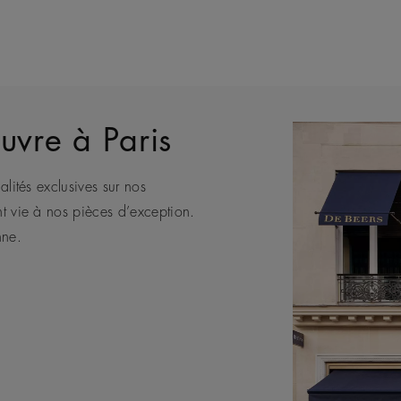
uvre à Paris
alités exclusives sur nos
eule Maison de joaillerie de luxe
bénéficier des conseils de nos
e africaine, De Beers représente
nt vie à nos pièces d’exception.
nts.
nne.