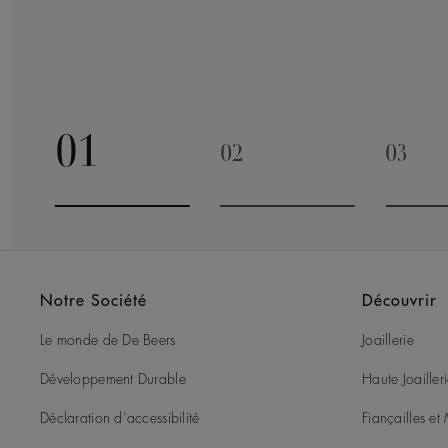
01
02
03
Go to slide 1
Go to slide 2
Go to 
Notre Société
Découvrir
Le monde de De Beers
Joaillerie
Développement Durable
Haute Joailler
Déclaration d’accessibilité
Fiançailles e