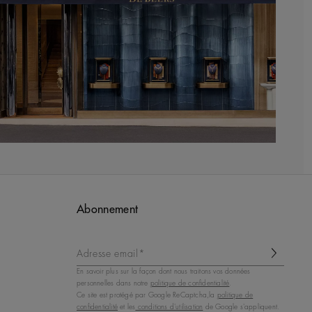
Abonnement
Adresse email*
En savoir plus sur la façon dont nous traitons vos données
personnelles dans notre
politique de confidentialité
.
Ce site est protégé par Google ReCaptcha,la
politique de
confidentialité
et les
conditions d'utilisation
de Google s'appliquent.