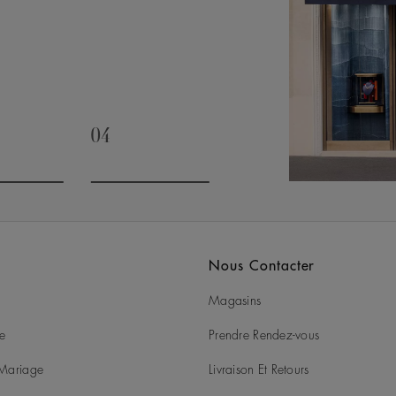
04
slide 3
Go to slide 4
Nous Contacter
Magasins
ie
Prendre Rendez-vous
t Mariage
Livraison Et Retours