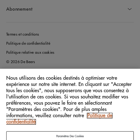
Abonnement
Termes et conditions
Politique de confidentialité
Politique relative aux cookies
© 2026 De Beers
Nous utilisons des cookies destinés à optimiser votre
expérience sur notre site internet. En cliquant sur "Accepter
France
Pays/Région:
tous les cookies", nous supposerons que vous consentez à
l'utilisation de ces cookies. Si vous souhaitez modifier vos
préférences, vous pouvez le faire en sélectionnant
Français
Langue:
"Paramètres des cookies". Pour de plus amples
informations, veuillez consulter notre
Politique de
confidentialité
Paramètres Des Cookies