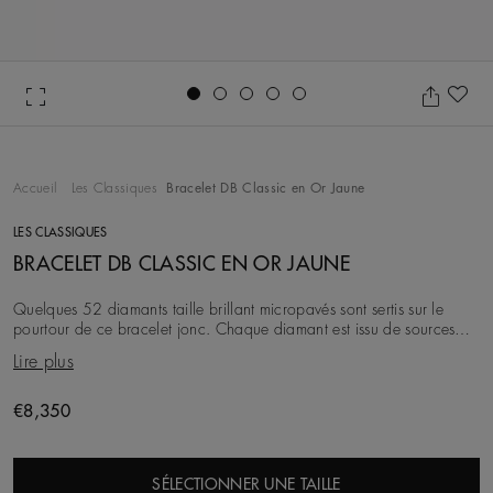
Go to slide 1
Go to slide 2
Go to slide 3
Go to slide 4
Go to slide 5
Aj
Accueil
Les Classiques
Bracelet DB Classic en Or Jaune
LES CLASSIQUES
BRACELET DB CLASSIC EN OR JAUNE
Quelques 52 diamants taille brillant micropavés sont sertis sur le
pourtour de ce bracelet jonc. Chaque diamant est issu de sources
éthiques, sélectionné à l'œil nu
Lire plus
Original price
€8,350
SÉLECTIONNER UNE TAILLE