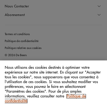
Nous Contacter
Abonnement
Termes et conditions
Politique de confidentialité
Politique relative aux cookies
© 2026 De Beers
Nous utilisons des cookies destinés à optimiser votre
expérience sur notre site internet. En cliquant sur "Accepter
France
Pays/Région:
tous les cookies", nous supposerons que vous consentez à
l'utilisation de ces cookies. Si vous souhaitez modifier vos
préférences, vous pouvez le faire en sélectionnant
Français
Langue:
"Paramètres des cookies". Pour de plus amples
informations, veuillez consulter notre
Politique de
confidentialité