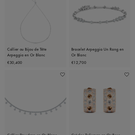
Collier ou Bijou de Tête
Bracelet Arpeggia Un Rang en
Arpeggia en Or Blanc
Or Blanc
Original price
Original price
€30,400
€12,700
Ajouter À Ma Wishlist
Ajoute