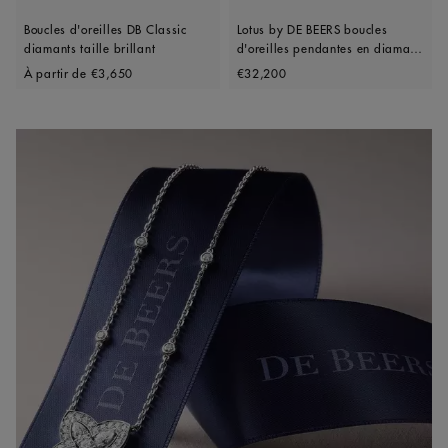
Boucles d'oreilles DB Classic
Lotus by DE BEERS boucles
diamants taille brillant
d'oreilles pendantes en diamant
Original price
Original price
et or blanc
À partir de
€3,650
€32,200