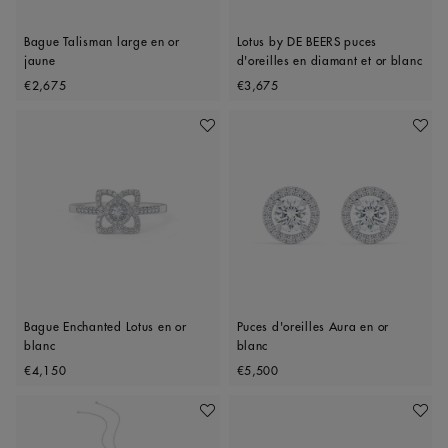
Bague Talisman large en or
Lotus by DE BEERS puces
jaune
d'oreilles en diamant et or blanc
Original price
Original price
€2,675
€3,675
Ajouter À Ma Wishlist
Ajoute
Bague Enchanted Lotus en or
Puces d'oreilles Aura en or
blanc
blanc
Original price
Original price
€4,150
€5,500
Ajouter À Ma Wishlist
Ajoute