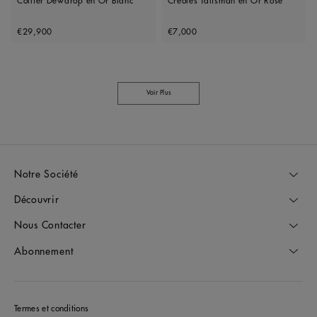
Collier Dewdrop en Or Blanc
Créoles Talisman en Or Rose
Original price
Original price
€29,900
€7,000
Voir Plus
Notre Société
Découvrir
Nous Contacter
Abonnement
Termes et conditions