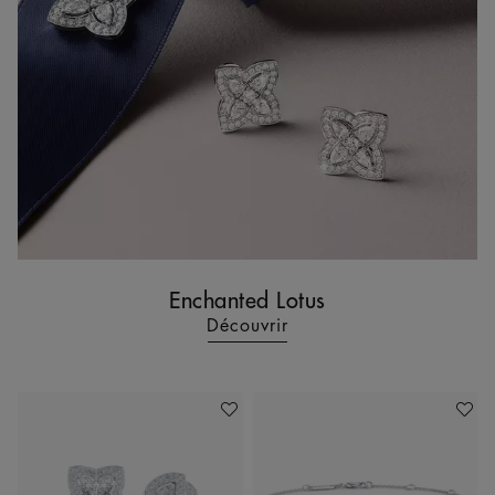
Enchanted Lotus
Découvrir
Ajouter À Ma Wishlist
Ajoute