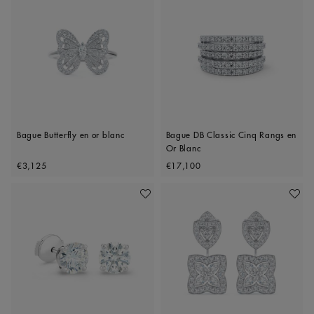
Bague Butterfly en or blanc
Bague DB Classic Cinq Rangs en
Or Blanc
Original price
Original price
€3,125
€17,100
Ajouter À Ma Wishlist
Ajoute