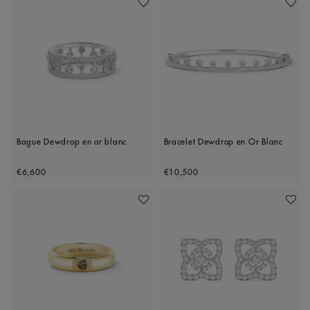
Ajouter À Ma Wishlist
Ajoute
Bague Dewdrop en or blanc
Bracelet Dewdrop en Or Blanc
Original price
Original price
€6,600
€10,500
Ajouter À Ma Wishlist
Ajoute