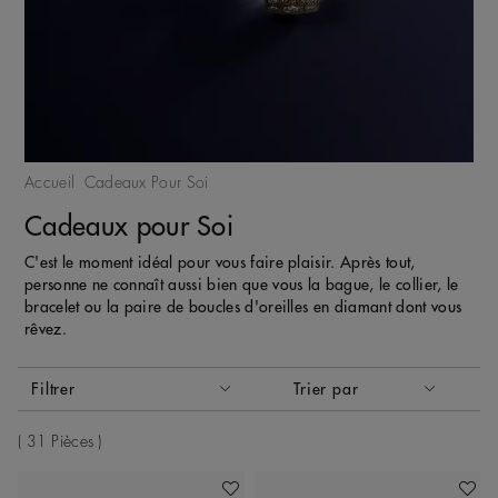
Accueil
Cadeaux Pour Soi
Cadeaux pour Soi
C'est le moment idéal pour vous faire plaisir. Après tout,
personne ne connaît aussi bien que vous la bague, le collier, le
bracelet ou la paire de boucles d'oreilles en diamant dont vous
rêvez.
Activer ces éléments entraînera la mise à jour du contenu de
Filtrer
Trier par
Trier par
31 Pièces
Ajouter À Ma Wishlist
Ajoute