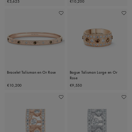
€3,625
€10,200
Ajouter À Ma Wishlist
Ajoute
Bracelet Talisman en Or Rose
Bague Talisman Large en Or
Rose
Original price
Original price
€10,200
€9,550
Ajouter À Ma Wishlist
Ajoute