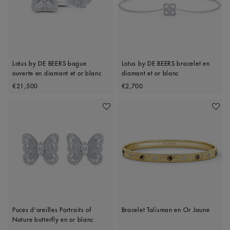
Lotus by DE BEERS bague
Lotus by DE BEERS bracelet en
ouverte en diamant et or blanc
diamant et or blanc
Original price
Original price
€21,500
€2,700
Ajouter À Ma Wishlist
Ajoute
Puces d’oreilles Portraits of
Bracelet Talisman en Or Jaune
Nature butterfly en or blanc
Original price
Original price