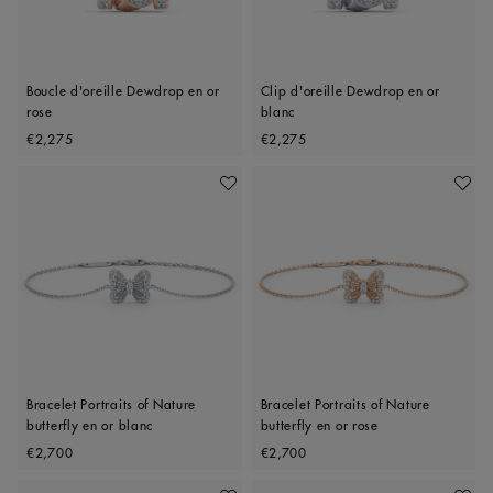
Boucle d'oreille Dewdrop en or
Clip d'oreille Dewdrop en or
rose
blanc
Original price
Original price
€2,275
€2,275
Ajouter À Ma Wishlist
Ajoute
Bracelet Portraits of Nature
Bracelet Portraits of Nature
butterfly en or blanc
butterfly en or rose
Original price
Original price
€2,700
€2,700