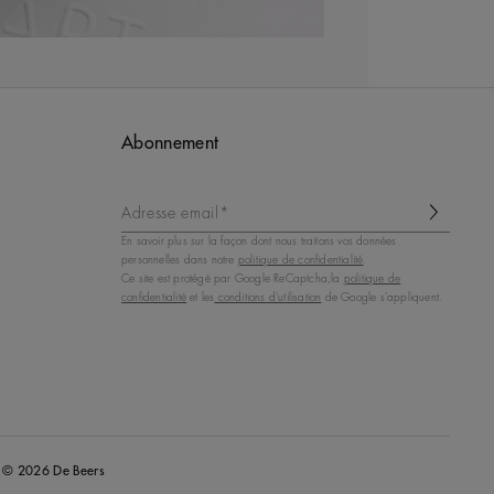
Abonnement
Adresse email*
En savoir plus sur la façon dont nous traitons vos données
personnelles dans notre
politique de confidentialité
.
Ce site est protégé par Google ReCaptcha,la
politique de
confidentialité
et les
conditions d'utilisation
de Google s'appliquent.
© 2026 De Beers