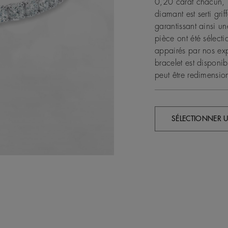
0,20 carat chacun, 
diamant est serti gri
garantissant ainsi u
pièce ont été sélecti
appairés par nos exp
bracelet est disponib
peut être redimensi
SÉLECTIONNER U