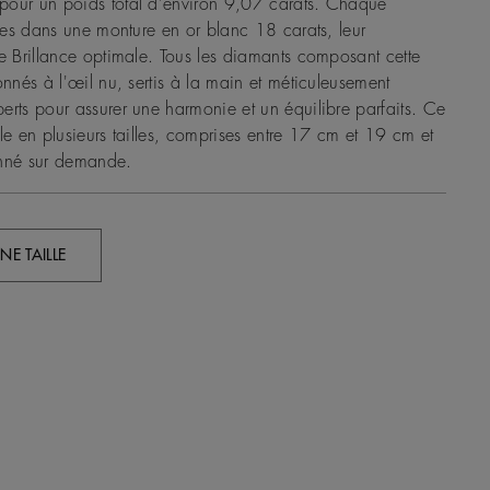
pour un poids total d'environ 9,07 carats. Chaque
ffes dans une monture en or blanc 18 carats, leur
ne Brillance optimale. Tous les diamants composant cette
onnés à l'œil nu, sertis à la main et méticuleusement
erts pour assurer une harmonie et un équilibre parfaits. Ce
le en plusieurs tailles, comprises entre 17 cm et 19 cm et
onné sur demande.
NE TAILLE