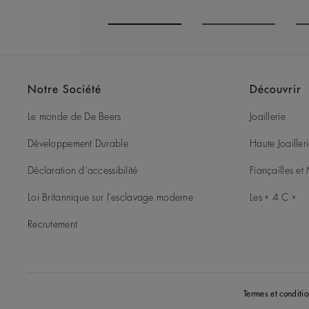
Go to slide 1
Go to slide 2
G
Notre Société
Découvrir
Le monde de De Beers
Joaillerie
Développement Durable
Haute Joailler
Déclaration d’accessibilité
Fiançailles e
Loi Britannique sur l'esclavage moderne
Les « 4 C »
Recrutement
Termes et conditio