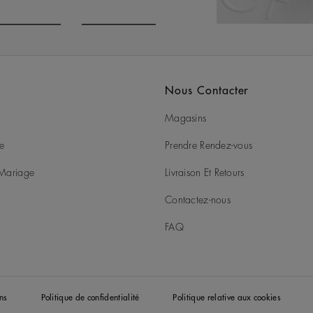
o to slide 3
Go to slide 4
Nous Contacter
Magasins
ie
Prendre Rendez-vous
t Mariage
Livraison Et Retours
Contactez-nous
FAQ
ns
Politique de confidentialité
Politique relative aux cookies