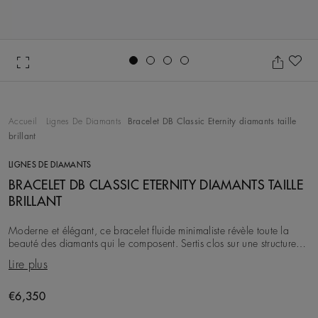
Go to slide 1
Go to slide 2
Go to slide 3
Go to slide 4
Aj
Accueil
Lignes De Diamants
Bracelet DB Classic Eternity diamants taille
brillant
LIGNES DE DIAMANTS
BRACELET DB CLASSIC ETERNITY DIAMANTS TAILLE
BRILLANT
Moderne et élégant, ce bracelet fluide minimaliste révèle toute la
beauté des diamants qui le composent. Sertis clos sur une structure
en or blanc 18 carats, de cett
Lire plus
Original price
€6,350