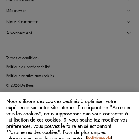
Découvrir
Nous Contacter
Abonnement
Termes et conditions
Politique de confidentialité
Politique relative aux cookies
© 2026 De Beers
Nous utilisons des cookies destinés à optimiser votre
expérience sur notre site internet. En cliquant sur "Accepter
France
Pays/Région:
tous les cookies", nous supposerons que vous consentez à
l'utilisation de ces cookies. Si vous souhaitez modifier vos
préférences, vous pouvez le faire en sélectionnant
Français
Langue:
"Paramètres des cookies". Pour de plus amples
informations, veuillez consulter notre
Politique de