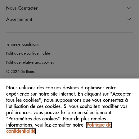
Nous Contacter
Abonnement
Termes et conditions
Politique de confidentialité
Politique relative aux cookies
© 2026 De Beers
Nous utilisons des cookies destinés à optimiser votre
expérience sur notre site internet. En cliquant sur "Accepter
France
Pays/Région:
tous les cookies", nous supposerons que vous consentez à
l'utilisation de ces cookies. Si vous souhaitez modifier vos
préférences, vous pouvez le faire en sélectionnant
Français
Langue:
"Paramètres des cookies". Pour de plus amples
informations, veuillez consulter notre
Politique de
confidentialité