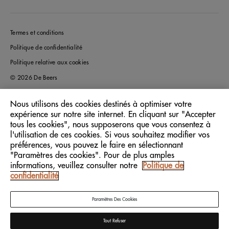
Termes et conditions
Politique de confidentialité
Politique relative aux cookies
© 2026 De Beers
Nous utilisons des cookies destinés à optimiser votre
expérience sur notre site internet. En cliquant sur "Accepter
France
Pays/Région:
tous les cookies", nous supposerons que vous consentez à
l'utilisation de ces cookies. Si vous souhaitez modifier vos
préférences, vous pouvez le faire en sélectionnant
Français
Langue:
"Paramètres des cookies". Pour de plus amples
informations, veuillez consulter notre
Politique de
confidentialité
Paramètres Des Cookies
Tout Refuser