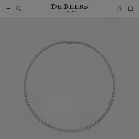
Mon comp
Pani
Il s’agit d’un carrousel avec une grande image et une piste de 