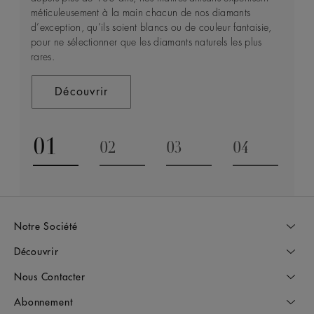
nous assurer que chaque diamant que nous découvrons
consultation privée.
méticuleusement à la main chacun de nos diamants
sont transformés en pièces de joaillerie intemporelles.
ait un impact positif sur les personnes vivant dans leurs
d’exception, qu’ils soient blancs ou de couleur fantaisie,
régions d’extraction et sur ces régions elles-mêmes. C’est
pour ne sélectionner que les diamants naturels les plus
CONTACTEZ NOUS
Découvrir
cet engagement qui est retranscrit dans Building Forever,
rares.
un concept au cœur de tout ce que nous faisons.
Découvrir
Découvrir
01
02
03
04
Go to slide 1
Go to slide 2
Go to slide 3
Go to slide
Notre Société
Découvrir
Nous Contacter
Abonnement