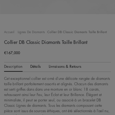
Accueil
Lignes De Diamants
Collier DB Classic Diamants Taille Brillant
Collier DB Classic Diamants Taille Brillant
Original price
€167,000
Description
Détails
Livraisons & Retours
Cet exceptionnel collier est orné d'une délicate rangée de diamants
taille brillant parfaitement assortis et alignés. Chacun des diamants
est serti griffes dans dans une monture en or blanc 18 carats,
rehaussant ainsi leur Feu, leur Éclat et leur Brillance. Élégant et
minimaliste, il peut se porter seul, ou associé à un bracelet DB
Classic Lignes de diamants. Tous les diamants composant cette
pièce sont issus de sources éthiques, ont été sélectionnés à l'œil nu,