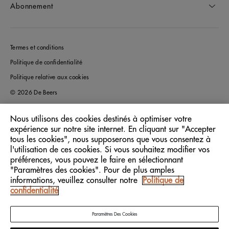
Abonnement
Termes et conditions
Politique de confidentialité
Politique relative aux cookies
© 2026 De Beers
Nous utilisons des cookies destinés à optimiser votre
expérience sur notre site internet. En cliquant sur "Accepter
France
Pays/Région:
tous les cookies", nous supposerons que vous consentez à
l'utilisation de ces cookies. Si vous souhaitez modifier vos
préférences, vous pouvez le faire en sélectionnant
Français
Langue:
"Paramètres des cookies". Pour de plus amples
informations, veuillez consulter notre
Politique de
confidentialité
Paramètres Des Cookies