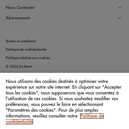
Nous Contacter
Abonnement
Termes et conditions
Politique de confidentialité
Politique relative aux cookies
© 2026 De Beers
Nous utilisons des cookies destinés à optimiser votre
expérience sur notre site internet. En cliquant sur "Accepter
France
Pays/Région:
tous les cookies", nous supposerons que vous consentez à
l'utilisation de ces cookies. Si vous souhaitez modifier vos
préférences, vous pouvez le faire en sélectionnant
Français
Langue:
"Paramètres des cookies". Pour de plus amples
informations, veuillez consulter notre
Politique de
confidentialité