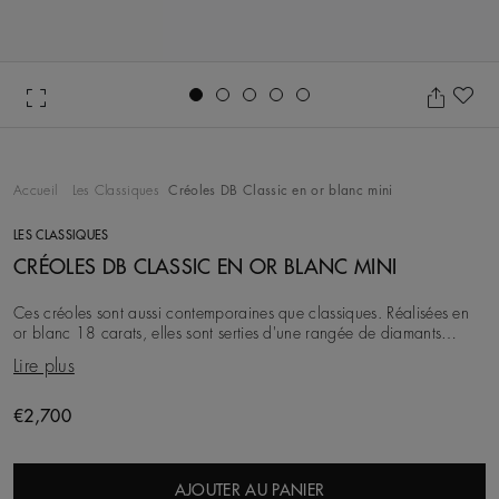
Go to slide 1
Go to slide 2
Go to slide 3
Go to slide 4
Go to slide 5
Aj
Accueil
Les Classiques
Créoles DB Classic en or blanc mini
LES CLASSIQUES
CRÉOLES DB CLASSIC EN OR BLANC MINI
Ces créoles sont aussi contemporaines que classiques. Réalisées en
or blanc 18 carats, elles sont serties d'une rangée de diamants
naturels taille brillant. Chaque
Lire plus
Original price
€2,700
AJOUTER AU PANIER