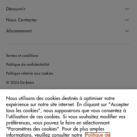
Découvrir
Nous Contacter
Abonnement
Termes et conditions
Politique de confidentialité
Politique relative aux cookies
© 2026 De Beers
Nous utilisons des cookies destinés à optimiser votre
expérience sur notre site internet. En cliquant sur "Accepter
France
Pays/Région:
tous les cookies", nous supposerons que vous consentez à
l'utilisation de ces cookies. Si vous souhaitez modifier vos
préférences, vous pouvez le faire en sélectionnant
Français
Langue:
"Paramètres des cookies". Pour de plus amples
informations, veuillez consulter notre
Politique de