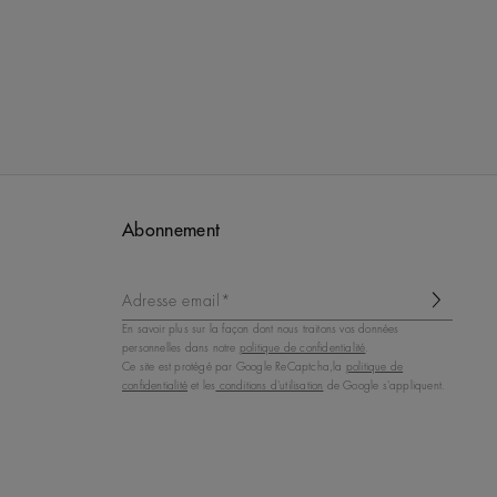
Abonnement
Adresse email*
En savoir plus sur la façon dont nous traitons vos données
personnelles dans notre
politique de confidentialité
.
Ce site est protégé par Google ReCaptcha,la
politique de
confidentialité
et les
conditions d'utilisation
de Google s'appliquent.