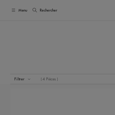
Menu
Rechercher
Activer ces éléments entraînera la mise à jour du contenu
Filtrer
4 Pièces