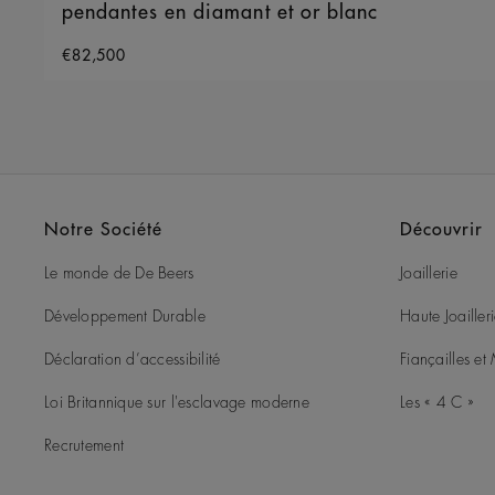
pendantes en diamant et or blanc
Original price
€82,500
Notre Société
Découvrir
Le monde de De Beers
Joaillerie
Développement Durable
Haute Joailler
Déclaration d’accessibilité
Fiançailles e
Loi Britannique sur l'esclavage moderne
Les « 4 C »
Recrutement