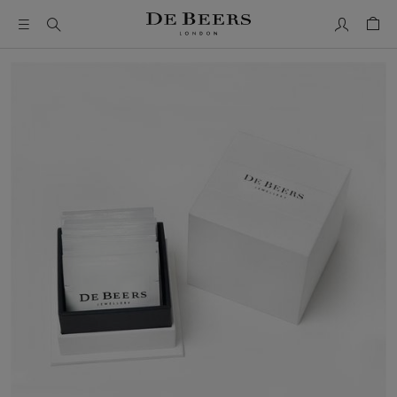
Mon comp
Pani
Il s’agit d’un carrousel avec une grande image et une piste d