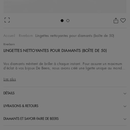
Aj
Accueil
Riverborn
Lingettes nettoyantes pour diamants (boîte de 50)
Riverborn
LINGETTES NETTOYANTES POUR DIAMANTS (BOÎTE DE 50)
Vos diamants méritent de briller à chaque instant. Pour assurer un maximum
d’éclat à vos bijoux De Beers, nous avons créé une ligette unique au monde.
Comme seul un
Lire plus
DÉTAILS
LIVRAISONS & RETOURS
DIAMANTS ET SAVOIR-FAIRE DE BEERS