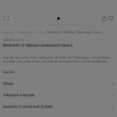
Aj
Accueil
Collections Couture
Pendants D’Oreilles Okavango Grace
Collections Couture
PENDANTS D’OREILLES OKAVANGO GRACE
Inspirés des cours d’eau verdoyants du Delta de l’Okavango, ces pendants
d’oreilles sont ornés d’une cascade de diamants bruts colorés bordés de
deux rangs contrasté
Lire plus
DÉTAILS
LIVRAISONS & RETOURS
DIAMANTS ET SAVOIR-FAIRE DE BEERS