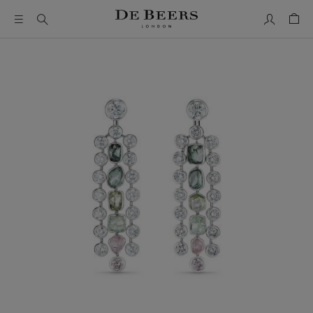
Mon comp
Pani
Il s’agit d’un carrousel avec une grande image et une piste d