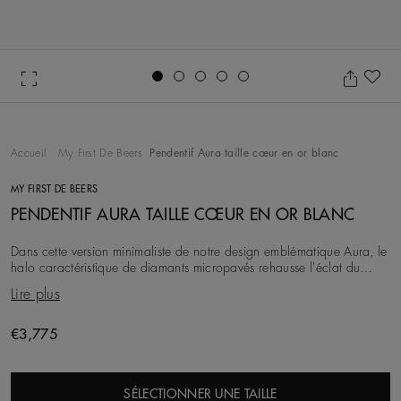
Go to slide 1
Go to slide 2
Go to slide 3
Go to slide 4
Go to slide 5
Aj
Accueil
My First De Beers
Pendentif Aura taille cœur en or blanc
MY FIRST DE BEERS
PENDENTIF AURA TAILLE CŒUR EN OR BLANC
Dans cette version minimaliste de notre design emblématique Aura, le
halo caractéristique de diamants micropavés rehausse l'éclat du
diamant central taille cœur. Ce
Lire plus
€3,775
SÉLECTIONNER UNE TAILLE