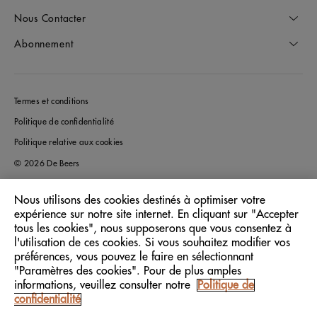
Nous Contacter
Abonnement
Termes et conditions
Politique de confidentialité
Politique relative aux cookies
© 2026 De Beers
Nous utilisons des cookies destinés à optimiser votre
expérience sur notre site internet. En cliquant sur "Accepter
France
Pays/Région:
tous les cookies", nous supposerons que vous consentez à
l'utilisation de ces cookies. Si vous souhaitez modifier vos
préférences, vous pouvez le faire en sélectionnant
Français
Langue:
"Paramètres des cookies". Pour de plus amples
informations, veuillez consulter notre
Politique de
confidentialité