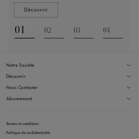
Découvrir
01
02
03
04
Go to slide 1
Go to slide 2
Go to slide 3
Go to slide
Notre Société
Découvrir
Nous Contacter
Abonnement
Termes et conditions
Politique de confidentialité