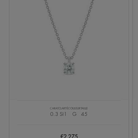
CARAT
CLARTÉ
COULEUR
TAILLE
0.3
SI1
G
45
€2,275