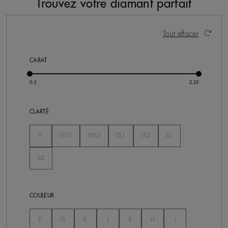
Trouvez votre diamant parfait
57 résultats
Activer ces éléments entraînera la mise à jour du cont
Tout effacer
CARAT
CLARTÉ
Non Séléctionné
IF
VVS1
VVS2
VS1
VS2
SI1
Non Séléctionné
Non Séléctionné
Non Séléctionné
Non Séléctionné
Non Séléctionné
SI2
Non Séléctionné
COULEUR
Non Séléctionné
Non Séléctionné
Non Séléctionné
Non Séléctionné
Non Séléctionné
Non Séléctionné
Non Séléctionné
D
G
E
J
K
H
I