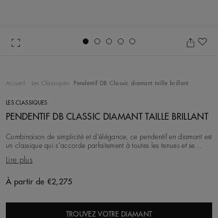
Go to slide 1
Go to slide 2
Go to slide 3
Go to slide 4
Go to slide 5
Aj
Accueil
Les Classiques
Pendentif DB Classic diamant taille brillant
LES CLASSIQUES
PENDENTIF DB CLASSIC DIAMANT TAILLE BRILLANT
Combinaison de simplicité et d'élégance, ce pendentif en diamant est
un classique qui s’accorde parfaitement à toutes les tenues et se
porte en toute occasion. Le
Lire plus
À partir de €2,275
Original price
TROUVEZ VOTRE DIAMANT