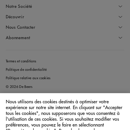
Notre Société
Découvrir
Nous Contacter
Abonnement
Termes et conditions
Politique de confidentialité
Politique relative aux cookies
© 2026 De Beers
Nous utilisons des cookies destinés à optimiser votre
expérience sur notre site internet. En cliquant sur "Accepter
France
Pays/Région:
tous les cookies", nous supposerons que vous consentez à
l'utilisation de ces cookies. Si vous souhaitez modifier vos
préférences, vous pouvez le faire en sélectionnant
Français
Langue: