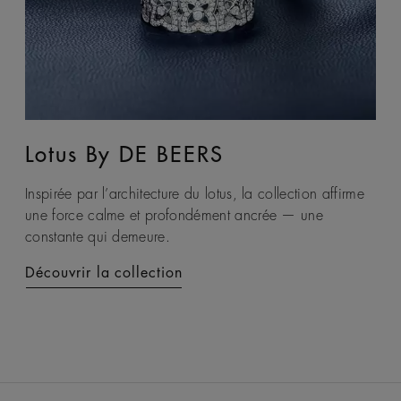
Lotus By DE BEERS
Talisman
Inspirée par l’architecture du lotus, la collection affirme
La collection Talisman exprime le pouvoir envoûtant de
une force calme et profondément ancrée — une
la terre à travers le dialogue sensoriel entre le brut et le
constante qui demeure.
poli, créant un emblème contemporain de protection et
d’énergie duale.
Découvrir la collection
Découvrir la collection