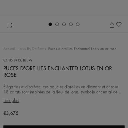
Go to slide 1
Go to slide 2
Go to slide 3
Go to slide 4
Go to slide 5
Aj
Accueil
Lotus By De Beers
Puces d'oreilles Enchanted Lotus en or rose
LOTUS BY DE BEERS
PUCES D'OREILLES ENCHANTED LOTUS EN OR
ROSE
Élégantes et discrètes, ces boucles d'oreilles en diamant et or rose
18 carats sont inspirées de la fleur de lotus, symbole ancestral de
pureté et d'éternité. Chaq
Lire plus
Original price
€3,675