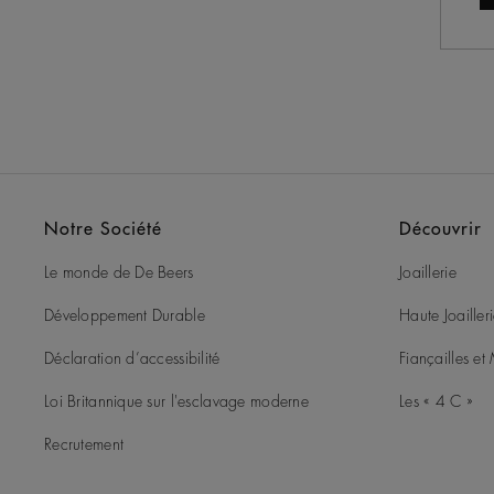
Notre Société
Découvrir
Le monde de De Beers
Joaillerie
Développement Durable
Haute Joailler
Déclaration d’accessibilité
Fiançailles e
Loi Britannique sur l'esclavage moderne
Les « 4 C »
Recrutement