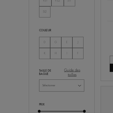
VS1
VS2
SI1
Non Séléctionné
Non Séléctionné
Non Séléctionné
SI2
Non Séléctionné
COULEUR
Non Séléctionné
Non Séléctionné
Non Séléctionné
Non Séléctionné
D
G
E
J
Non Séléctionné
Non Séléctionné
Non Séléctionné
Non Séléctionné
K
H
I
F
Guide des
TAILLE DE
BAGUE
tailles
PRIX