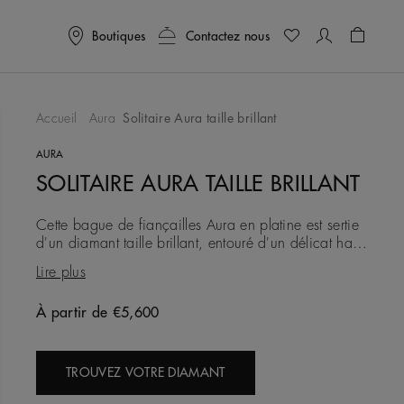
Boutiques
Contactez nous
Panier
0
Accueil
Aura
Solitaire Aura taille brillant
ter À Ma Wishlist
AURA
SOLITAIRE AURA TAILLE BRILLANT
Cette bague de fiançailles Aura en platine est sertie
d'un diamant taille brillant, entouré d'un délicat halo
de diamants micropavés. Son sertissage
Lire plus
quatre griffes
À partir de €5,600
Original price
TROUVEZ VOTRE DIAMANT