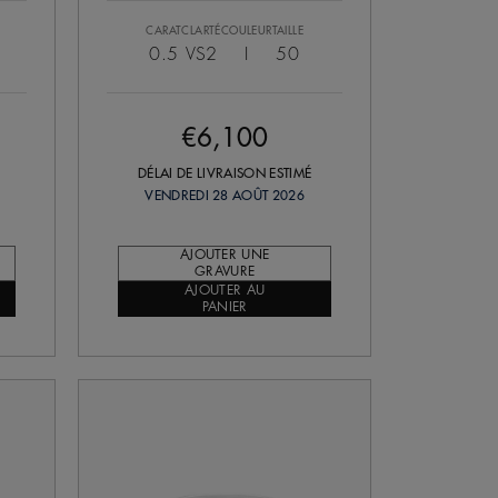
CARAT
CLARTÉ
COULEUR
TAILLE
0.5
VS2
I
50
€6,100
DÉLAI DE LIVRAISON ESTIMÉ
VENDREDI 28 AOÛT 2026
AJOUTER UNE
GRAVURE
AJOUTER AU
PANIER