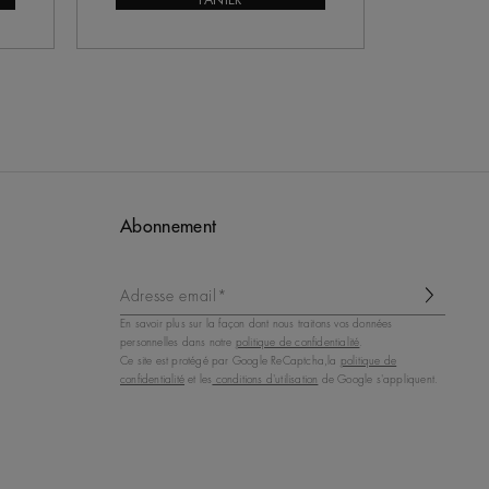
PANIER
Abonnement
Adresse email*
En savoir plus sur la façon dont nous traitons vos données
personnelles dans notre
politique de confidentialité
.
Ce site est protégé par Google ReCaptcha,la
politique de
confidentialité
et les
conditions d'utilisation
de Google s'appliquent.