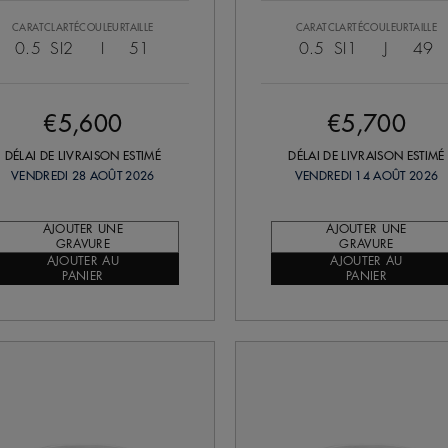
CARAT
CLARTÉ
COULEUR
TAILLE
CARAT
CLARTÉ
COULEUR
TAILLE
0.5
SI2
I
51
0.5
SI1
J
49
€5,600
€5,700
DÉLAI DE LIVRAISON ESTIMÉ
DÉLAI DE LIVRAISON ESTIMÉ
VENDREDI 28 AOÛT 2026
VENDREDI 14 AOÛT 2026
AJOUTER UNE
AJOUTER UNE
GRAVURE
GRAVURE
AJOUTER AU
AJOUTER AU
PANIER
PANIER