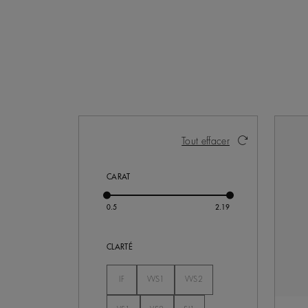
Activer ces éléments entraînera la mise 
Tout effacer
CARAT
CLARTÉ
Non Séléctionné
IF
VVS1
VVS2
Non Séléctionné
Non Séléctionné