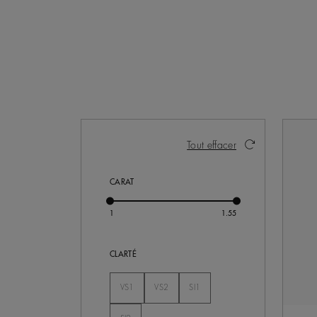
Activer ces éléments entraînera la mise 
Tout effacer
CARAT
CLARTÉ
VS1
VS2
SI1
Non Séléctionné
Non Séléctionné
Non Séléctionné