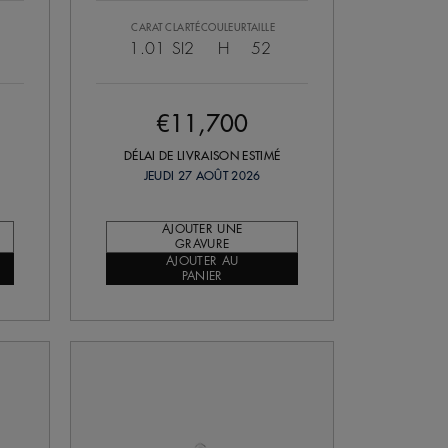
CARAT
CLARTÉ
COULEUR
TAILLE
1.01
SI2
H
52
€11,700
DÉLAI DE LIVRAISON ESTIMÉ
JEUDI 27 AOÛT 2026
AJOUTER UNE
GRAVURE
AJOUTER AU
PANIER