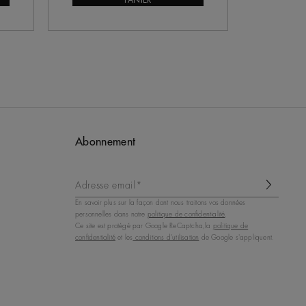
PANIER
Abonnement
Adresse email*
En savoir plus sur la façon dont nous traitons vos données
personnelles dans notre
politique de confidentialité
.
Ce site est protégé par Google ReCaptcha,la
politique de
confidentialité
et les
conditions d'utilisation
de Google s'appliquent.