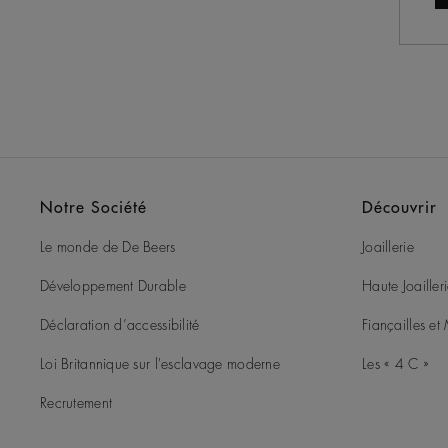
Notre Société
Découvrir
Le monde de De Beers
Joaillerie
Développement Durable
Haute Joailler
Déclaration d’accessibilité
Fiançailles e
Loi Britannique sur l'esclavage moderne
Les « 4 C »
Recrutement