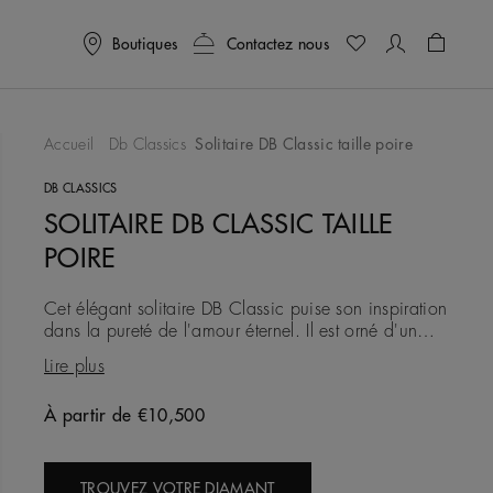
Boutiques
Contactez nous
Panier
0
Accueil
Db Classics
Solitaire DB Classic taille poire
ter À Ma Wishlist
DB CLASSICS
SOLITAIRE DB CLASSIC TAILLE
POIRE
Cet élégant solitaire DB Classic puise son inspiration
dans la pureté de l'amour éternel. Il est orné d'un
diamant taille poire serti quatre griffes sur un anneau
Lire plus
en
À partir de €10,500
Original price
TROUVEZ VOTRE DIAMANT