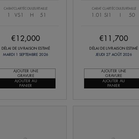
CARAT
CLARTÉ
COULEUR
TAILLE
CARAT
CLARTÉ
COULEUR
TAILLE
1
VS1
H
51
1.01
SI1
I
50
€12,000
€11,700
DÉLAI DE LIVRAISON ESTIMÉ
DÉLAI DE LIVRAISON ESTIMÉ
MARDI 1 SEPTEMBRE 2026
JEUDI 27 AOÛT 2026
AJOUTER UNE
AJOUTER UNE
GRAVURE
GRAVURE
AJOUTER AU
AJOUTER AU
PANIER
PANIER