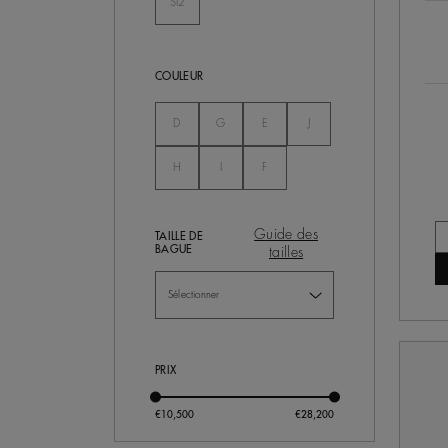
SI2
Non Séléctionné
COULEUR
Non Séléctionné
Non Séléctionné
Non Séléctionné
Non Séléctionné
D
G
E
J
Non Séléctionné
Non Séléctionné
Non Séléctionné
H
I
F
Guide des
TAILLE DE
BAGUE
tailles
PRIX