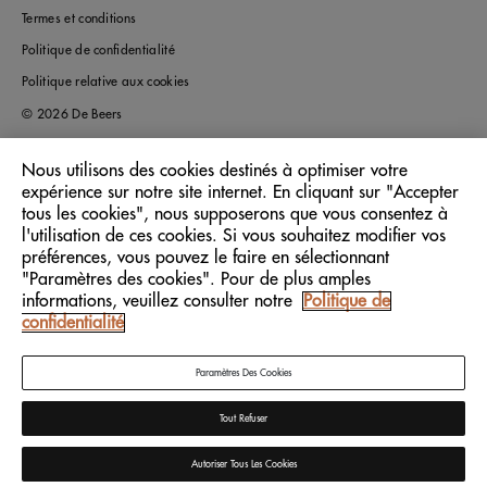
Termes et conditions
Politique de confidentialité
Politique relative aux cookies
© 2026 De Beers
Nous utilisons des cookies destinés à optimiser votre
expérience sur notre site internet. En cliquant sur "Accepter
France
Pays/Région:
tous les cookies", nous supposerons que vous consentez à
l'utilisation de ces cookies. Si vous souhaitez modifier vos
préférences, vous pouvez le faire en sélectionnant
Français
Langue:
"Paramètres des cookies". Pour de plus amples
informations, veuillez consulter notre
Politique de
confidentialité
Paramètres Des Cookies
Tout Refuser
Autoriser Tous Les Cookies