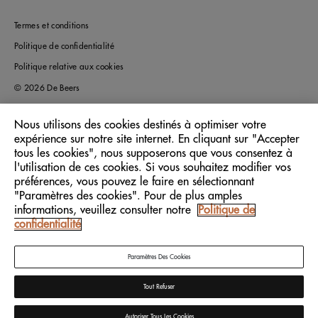
Termes et conditions
Politique de confidentialité
Politique relative aux cookies
© 2026 De Beers
Nous utilisons des cookies destinés à optimiser votre
expérience sur notre site internet. En cliquant sur "Accepter
France
Pays/Région:
tous les cookies", nous supposerons que vous consentez à
l'utilisation de ces cookies. Si vous souhaitez modifier vos
préférences, vous pouvez le faire en sélectionnant
Français
Langue:
"Paramètres des cookies". Pour de plus amples
informations, veuillez consulter notre
Politique de
confidentialité
Paramètres Des Cookies
Tout Refuser
Autoriser Tous Les Cookies