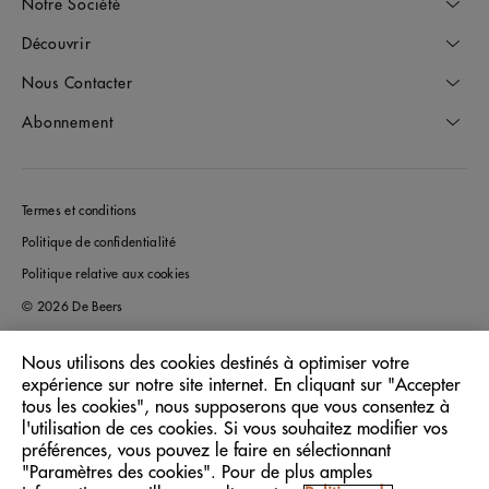
Notre Société
Découvrir
Nous Contacter
Abonnement
Termes et conditions
Politique de confidentialité
Politique relative aux cookies
© 2026 De Beers
Nous utilisons des cookies destinés à optimiser votre
expérience sur notre site internet. En cliquant sur "Accepter
France
Pays/Région:
tous les cookies", nous supposerons que vous consentez à
l'utilisation de ces cookies. Si vous souhaitez modifier vos
préférences, vous pouvez le faire en sélectionnant
Français
Langue:
"Paramètres des cookies". Pour de plus amples