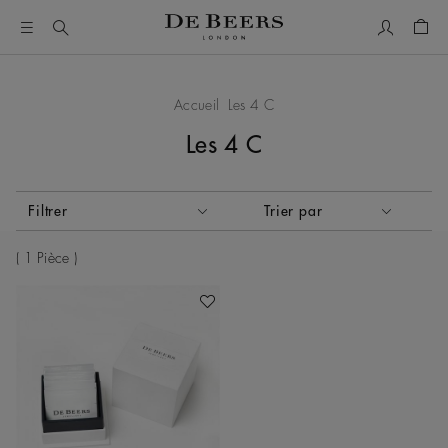
Mon comp
Pani
Accueil
Les 4 C
Les 4 C
Activer ces éléments entraînera la mise à jour du contenu de
Filtrer
Trier par
Trier par
1 Pièce
Ajouter À Ma Wishlist